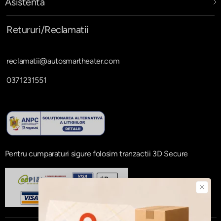
Asistenta
Poti alege sa accepti toate cookie-
urile, doar cele necesare sau sa iti
personalizezi preferintele.
Retururi/Reclamatii
Preferintele tale pot fi modificate
oricand din sectiunea dedicata
reclamatii@autosmartheater.com
confidentialitatii.
0371231551
Pentru cumparaturi sigure folosim tranzactii 3D Secure