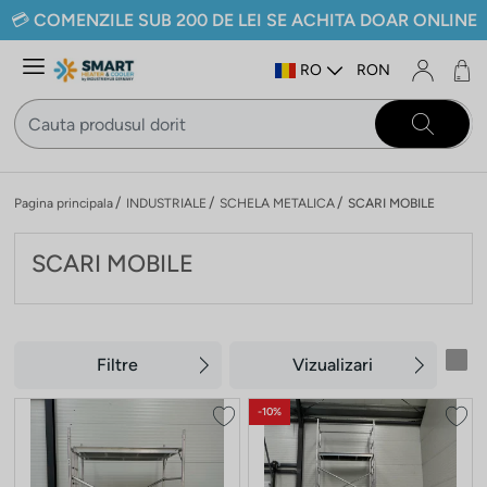
💳
COMENZILE SUB 200 DE LEI SE ACHITA DOAR ONLINE
% DISCOUNT LA RIDICAREA PRODUSELOR DIN SEDIU
🚚
TRANSPORT GRATUIT LA COMENZI PESTE 499 RON
RO
RON
💳
PLATA SECURIZATA CU CARDUL
Pagina principala
INDUSTRIALE
SCHELA METALICA
SCARI MOBILE
SCARI MOBILE
Filtre
Vizualizari
-10%