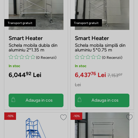
Transport gratuit
Transport gratuit
Smart Heater
Smart Heater
Schela mobila dubla din
Schela mobila simplă din
aluminiu 2*1.35 m
aluminiu 5*0.75 m
(0 Recenzii)
(0 Recenzii)
In stoc
In stoc
92
76
6,044
Lei
6,437
Lei
07
7,153
Lei
Adauga in cos
Adauga in cos
-10%
-10%