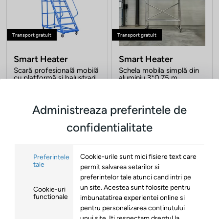
Transport gratuit
Transport gratuit
Smart Heater
Smart Heater
Scară profesională mobilă
Schela mobila simplă din
cu platformă si balustradă
aluminiu 3*0.75 m
de protectie 1600*700*
(0 Recenzii)
(0 Recenzii)
1800 +700 mm
In stoc
In stoc
Administreaza preferintele de
74
52
3,351
Lei
5,641
Lei
16
36
3,724
Lei
6,268
confidentialitate
Lei
Cookie-urile sunt mici fisiere text care
Preferintele
Adauga in cos
Adauga in cos
tale
permit salvarea setarilor si
preferintelor tale atunci cand intri pe
-10%
-10%
un site. Acestea sunt folosite pentru
Cookie-uri
functionale
imbunatatirea experientei online si
pentru personalizarea continutului
unui site. Iti respectam dreptul la